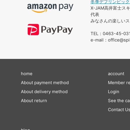
冬季デフリンピック
X-JAM高井富士
代表
みなさんの楽しいス
TEL：0463-45-03
e-mail：office@spi
home
account
About payment method
Member re
About delivery method
Login
About return
See the ca
Contact U