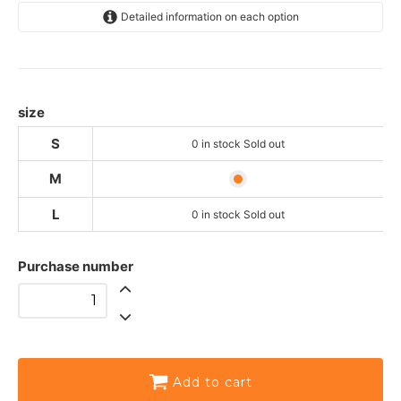
Detailed information on each option
S
SOLD OUT
0 items in stock sold out
M
size
L
S
0 in stock Sold out
SOLD OUT
0 items in stock sold out
M
L
0 in stock Sold out
Purchase number
Add to cart