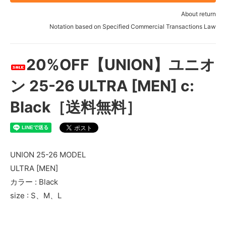
About return
Notation based on Specified Commercial Transactions Law
20%OFF【UNION】ユニオ
ン 25-26 ULTRA [MEN] c:
Black［送料無料］
UNION 25-26 MODEL
ULTRA [MEN]
カラー : Black
size : S、M、L