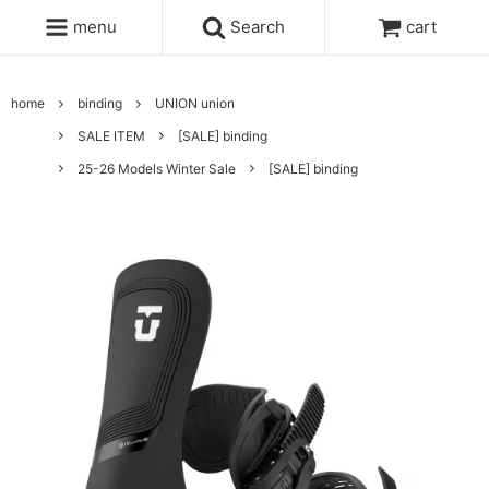
menu
Search
cart
home
binding
UNION union
SALE ITEM
[SALE] binding
25-26 Models Winter Sale
[SALE] binding