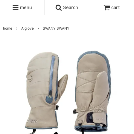
menu
Search
cart
home
A glove
SWANY SWANY