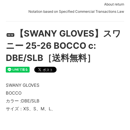
About return
Notation based on Specified Commercial Transactions Law
【SWANY GLOVES】スワ
ニー 25-26 BOCCO c:
DBE/SLB［送料無料］
SWANY GLOVES
BOCCO
カラー :DBE/SLB
サイズ：XS、S、M、L、