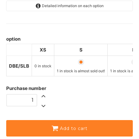
Detailed information on each option
DBE/SLB
SOLD OUT
0 items in stock sold out
option
DBE/SLB
XS
S
M
One stock is sold out soon!
DBE/SLB
DBE/SLB
One stock is sold out soon!
0 in stock
1 in stock is almost sold out!
1 in stock is almo
DBE/SLB
One stock is sold out soon!
Purchase number
Add to cart