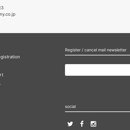
13
ny.co.jp
Register / cancel mail newsletter
gistration
rt
s
social