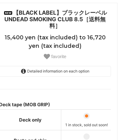
【BLACK LABEL】ブラックレーベル
UNDEAD SMOKING CLUB 8.5［送料無
料］
15,400 yen (tax included) to 16,720
yen (tax included)
favorite
Detailed information on each option
Deck only
15,400 yen (tax included)
One stock is sold out soon!
Paste and ship
Deck tape (MOB GRIP)
16,720 yen (tax-included)
One stock is sold out soon!
Deck only
Included without pasting
1 in stock, sold out soon!
16,720 yen (tax-included)
One stock is sold out soon!