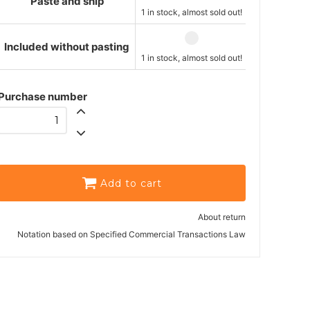
Paste and ship
1 in stock, almost sold out!
Included without pasting
1 in stock, almost sold out!
Purchase number
Add to cart
About return
Notation based on Specified Commercial Transactions Law