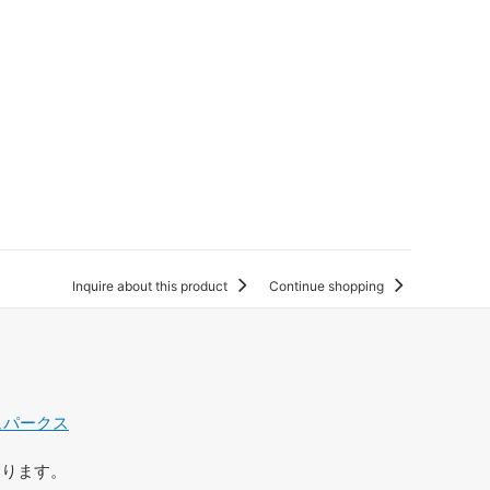
Inquire about this product
Continue shopping
ュパークス
おります。