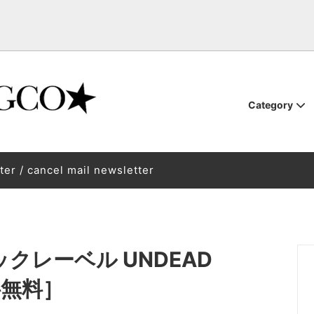
Category
oardware
TEM
tune-up
binding
BURTON STEPON
BURTON STEP ON BURTON S
ter / cancel mail newsletter
THM OUTERWEAR PRISM
SSED SHOE.CO POSSESSED
First Layer / Mid Layer / Sock
VAGA Vaga
REVOLT OPTICAL
l
also waiting for you at the Zao
Back / Backpack
Kimoreyo Life 250122
SED SHOE Posest
HARD LUCK
d / insole / other accessories
Skateboard skateboard
ellaneous goods
GLOW
akai Pro Model "NAGARE STIX"
SAMPLE
[Test drive] NOVEMBER 26-2
ラックレーベル UNDEAD
Models
Book
Rental service
送料無料］