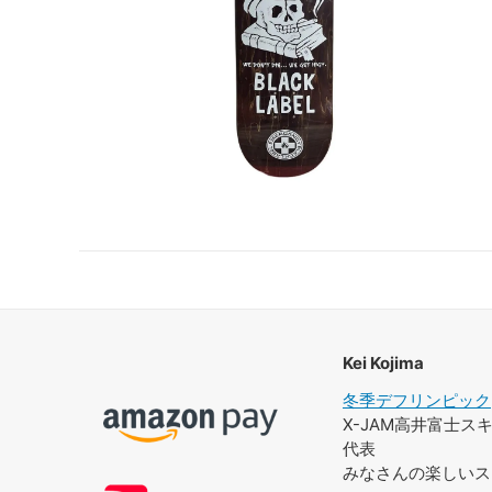
Kei Kojima
冬季デフリンピック
X-JAM高井富士
代表
みなさんの楽しいス