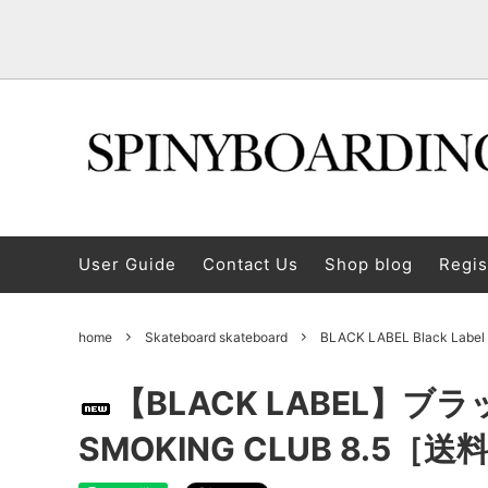
snow board
OGASAKA/November/Scooter
About SPINY
Snowb
SALE I
About 
User Guide
Contact Us
Shop blog
Regis
goggles
INDEPENDENT TRUCKS
CASSAVES SNOW Kazabeth Snow
A glove
P.RHY
POSSE
INDEPENDENT
Protector / helmet
Pension B&B Yamagata Zao
appare
We are 
home
Skateboard skateboard
BLACK LABEL Black Label
DICE Dice
"Kimoreyo"
POSSES
base.
sunglasses
Deck pa
25-26 Models Winter Sale
2026-2027 DEELUXE & UNION
/ misc
AFTER
Koji N
【BLACK LABEL】ブ
Wax/Maintenance Supplies
DVD / 
SMOKING CLUB 8.5［
AFTERGLOW