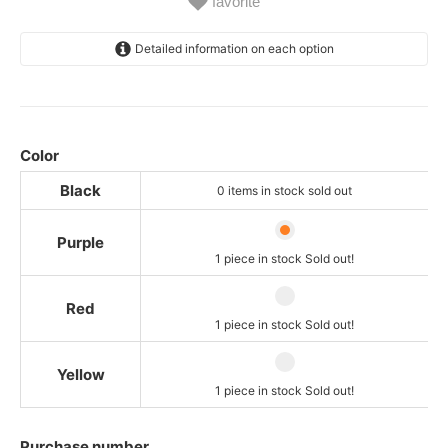
favorite
Detailed information on each option
Black
SOLD OUT
0 items in stock sold out
Purple
Color
One stock is sold out soon!
Black
0 items in stock sold out
Red
One stock is sold out soon!
Purple
Yellow
1 piece in stock Sold out!
One stock is sold out soon!
Red
1 piece in stock Sold out!
Yellow
1 piece in stock Sold out!
Purchase number