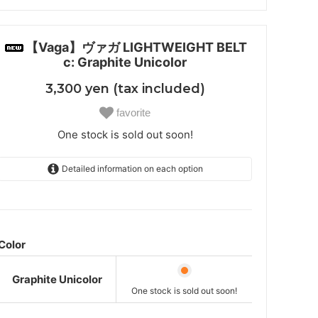
【Vaga】ヴァガ LIGHTWEIGHT BELT
c: Graphite Unicolor
3,300 yen (tax included)
favorite
One stock is sold out soon!
Detailed information on each option
Graphite Unicolor
One stock is sold out soon!
Color
Graphite Unicolor
One stock is sold out soon!