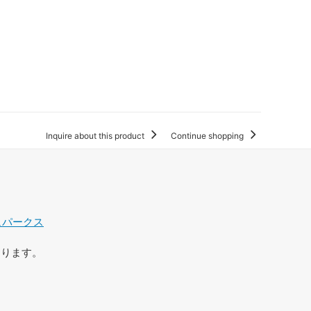
Inquire about this product
Continue shopping
ュパークス
おります。