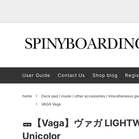
snow board
OGASAKA/November/Scooter
About SPINY
Snowb
SALE I
About 
User Guide
Contact Us
Shop blog
Regis
goggles
INDEPENDENT TRUCKS
CASSAVES SNOW Kazabeth Snow
A glove
P.RHY
POSSE
INDEPENDENT
Protector / helmet
Pension B&B Yamagata Zao
appare
We are 
home
Deck pad / insole / other accessories / miscellaneous g
DICE Dice
"Kimoreyo"
POSSES
base.
VAGA Vaga
sunglasses
Deck pa
25-26 Models Winter Sale
2026-2027 DEELUXE & UNION
/ misc
AFTER
Koji N
【Vaga】ヴァガ LIGHTWEI
Wax/Maintenance Supplies
DVD / 
AFTERGLOW
Unicolor