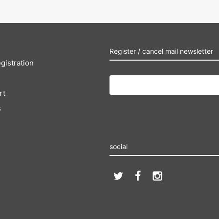
Register / cancel mail newsletter
gistration
rt
s
social