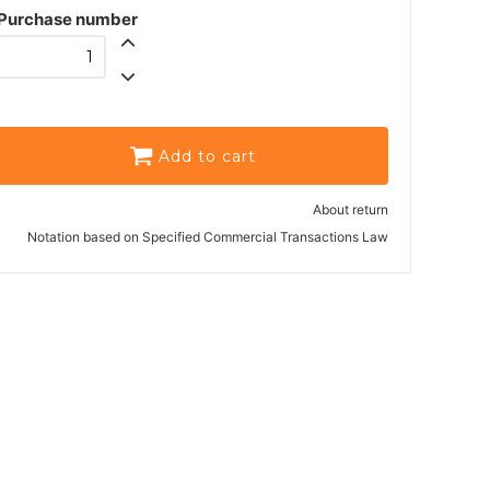
Purchase number
Add to cart
About return
Notation based on Specified Commercial Transactions Law