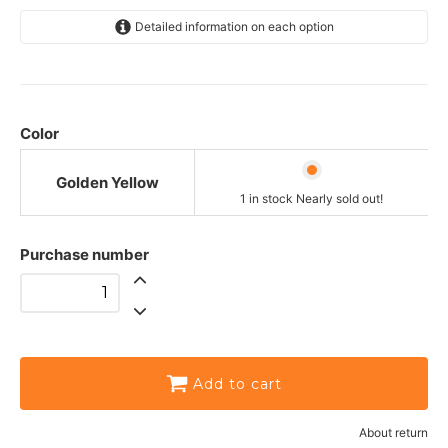
Detailed information on each option
Golden Yellow
One stock is sold out soon!
Color
Golden Yellow
1 in stock Nearly sold out!
Purchase number
Add to cart
About return