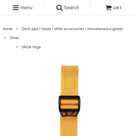
menu
Search
cart
home
Deck pad / insole / other accessories / miscellaneous goods
Other
VAGA Vaga