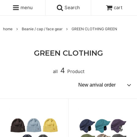
menu
Search
cart
home
Beanie / cap / face gear
GREEN CLOTHING GREEN
GREEN CLOTHING
4
all
Product