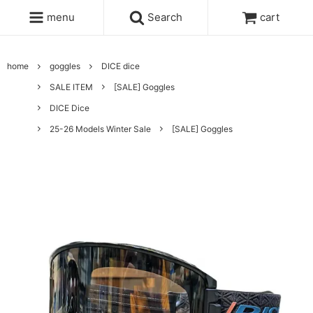
menu
Search
cart
home
goggles
DICE dice
SALE ITEM
[SALE] Goggles
DICE Dice
25-26 Models Winter Sale
[SALE] Goggles