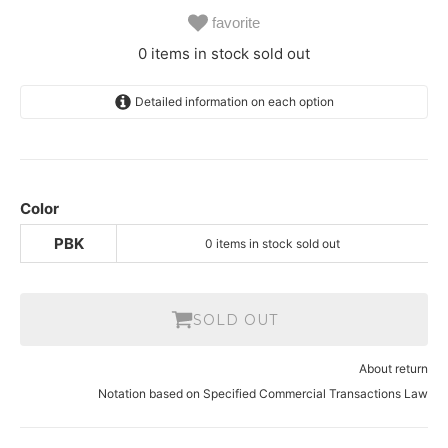
favorite
0 items in stock sold out
Detailed information on each option
PBK
SOLD OUT
0 items in stock sold out
Color
PBK
0 items in stock sold out
SOLD OUT
About return
Notation based on Specified Commercial Transactions Law