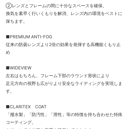
②レンズとフレームの間に十分なスペースを確保。
換気を素早く行いくもりを解消、レンズ内の環境をベストに
保ちます。
■PREMIUM ANTI-FOG
従来の防曇レンズより2倍の効果を発揮する高機能くもり止
め
■WIDEVIEW
左右はもちろん、フレーム下部のラウンド形状により
足元方向の視野も広がりより安全なライディングを実現しま
す。
■CLARITEX COAT
「撥水製」「防汚性」「滑性」等の特徴を持ち合わせた特殊
コーティング。