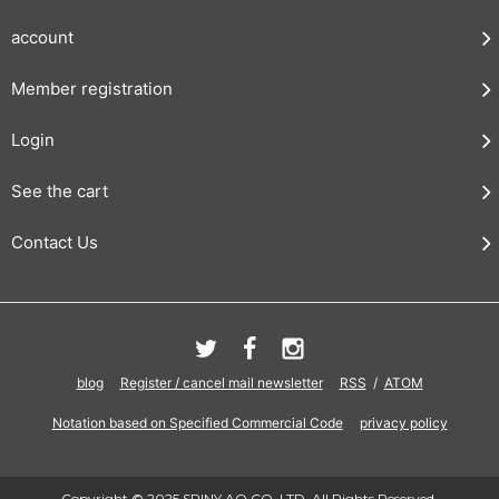
account
Member registration
Login
See the cart
Contact Us
blog
Register / cancel mail newsletter
RSS
/
ATOM
Notation based on Specified Commercial Code
privacy policy
Copyright © 2025 SPINY AO CO.,LTD. All Rights Reserved.