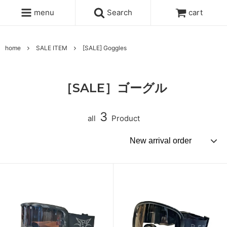
menu
Search
cart
home
SALE ITEM
[SALE] Goggles
［SALE］ゴーグル
3
all
Product