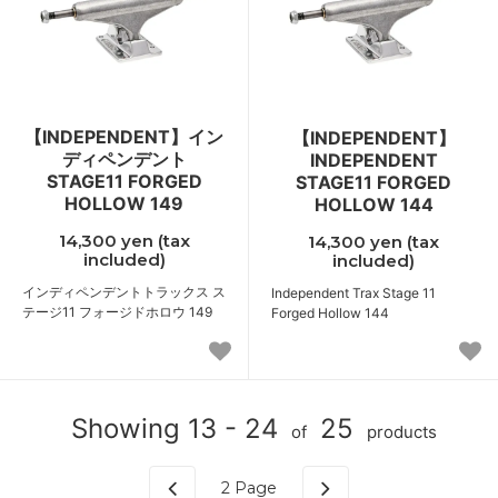
【INDEPENDENT】イン
【INDEPENDENT】
ディペンデント
INDEPENDENT
STAGE11 FORGED
STAGE11 FORGED
HOLLOW 149
HOLLOW 144
14,300 yen (tax
14,300 yen (tax
included)
included)
インディペンデントトラックス ス
Independent Trax Stage 11
テージ11 フォージドホロウ 149
Forged Hollow 144
Showing 13 - 24
25
of
products
2
Page