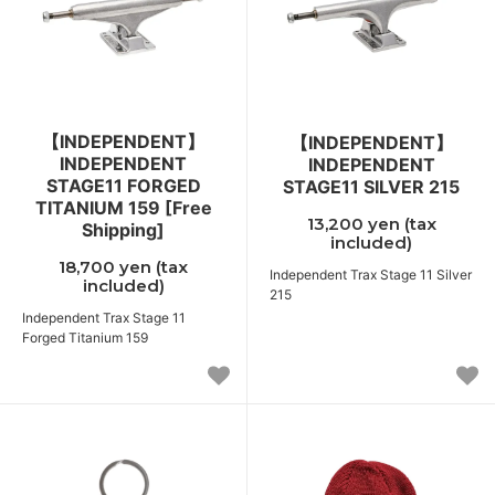
【INDEPENDENT】
【INDEPENDENT】
INDEPENDENT
INDEPENDENT
STAGE11 FORGED
STAGE11 SILVER 215
TITANIUM 159 [Free
13,200 yen (tax
Shipping]
included)
18,700 yen (tax
Independent Trax Stage 11 Silver
included)
215
Independent Trax Stage 11
Forged Titanium 159