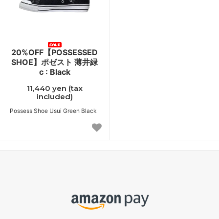
20%OFF【POSSESSED
SHOE】ポゼスト 薄井緑
c : Black
11,440 yen (tax
included)
Possess Shoe Usui Green Black