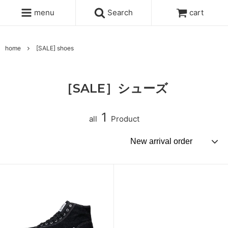
menu
Search
cart
home
[SALE] shoes
［SALE］シューズ
1
all
Product